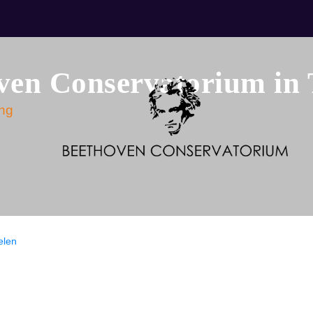
ven Conservatorium in 
ng
elen