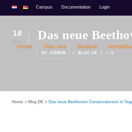
Campus
Documentation
Login
Das neue Beetho
18
MRZ
Home
Über uns
Studium
Anmeldu
ADMIN
BY
BLOG DE
0
Home
Blog DE
Das neue Beethoven Conservatorium in Teg