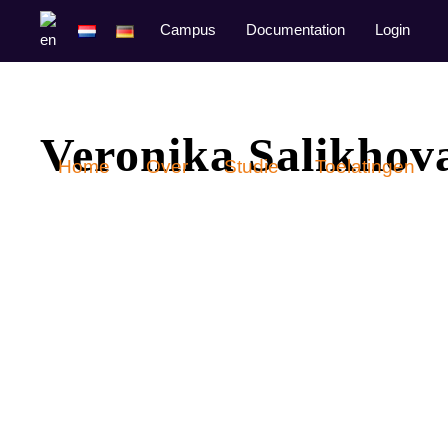
Campus
Documentation
Login
Veronika Salikhov
Home
Over
Studie
Toelatingen