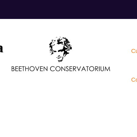
a
C
C