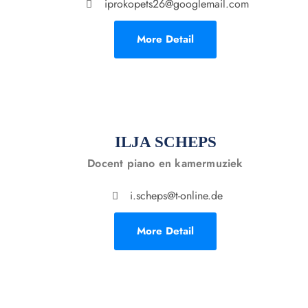
iprokopets26@googlemail.com
More Detail
ILJA SCHEPS
Docent piano en kamermuziek
i.scheps@t-online.de
More Detail