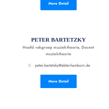
More Detail
PETER BARTETZKY
Hoofd vakgroep muziektheorie, Docent
muziektheorie
peter.bartetzky@abtei-hamborn.de
More Detail