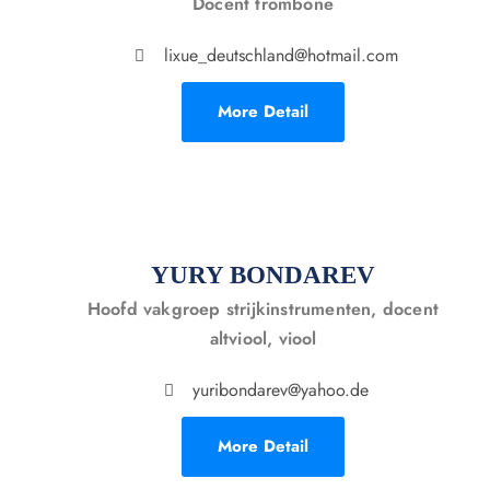
Docent trombone
lixue_deutschland@hotmail.com
More Detail
YURY BONDAREV
Hoofd vakgroep strijkinstrumenten, docent
altviool, viool
yuribondarev@yahoo.de
More Detail